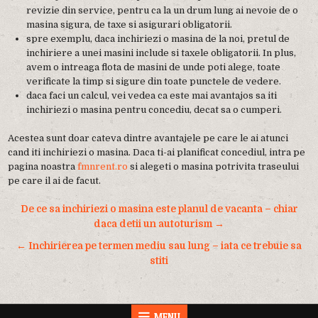
revizie din service, pentru ca la un drum lung ai nevoie de o
masina sigura, de taxe si asigurari obligatorii.
spre exemplu, daca inchiriezi o masina de la noi, pretul de
inchiriere a unei masini include si taxele obligatorii. In plus,
avem o intreaga flota de masini de unde poti alege, toate
verificate la timp si sigure din toate punctele de vedere.
daca faci un calcul, vei vedea ca este mai avantajos sa iti
inchiriezi o masina pentru concediu, decat sa o cumperi.
Acestea sunt doar cateva dintre avantajele pe care le ai atunci
cand iti inchiriezi o masina. Daca ti-ai planificat concediul, intra pe
pagina noastra
fmnrent.ro
si alegeti o masina potrivita traseului
pe care il ai de facut.
Navigare
De ce sa inchiriezi o masina este planul de vacanta – chiar
în
daca detii un autoturism →
articole
← Inchirierea pe termen mediu sau lung – iata ce trebuie sa
stiti
MENU