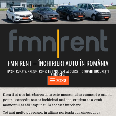
Skip
to
content
FMN RENT – ÎNCHIRIERI AUTO ÎN ROMÂNIA
MAȘINI CURATE, PREȚURI CORECTE, FĂRĂ TAXE ASCUNSE – OTOPENI, BUCUREȘTI,
SIBIU, CLUJ
MENU
Daca ti-ai pus intrebarea daca este momentul sa cumperi o masina
pentru concediu sau sa inchiriezi mai des, credem ca a venit
momentul sa afli raspunsul la aceasta intrebare.
Tot mai multe persoane, in ultima perioada au reinceput sa