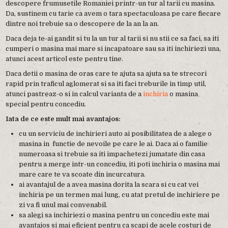
descopere frumusetile Romaniei printr-un tur al tarii cu masina.
Da, sustinem cu tarie ca avem o tara spectaculoasa pe care fiecare
dintre noi trebuie sa o descopere de la an la an.
Daca deja te-ai gandit si tu la un tur al tarii si nu stii ce sa faci, sa iti
cumperi o masina mai mare si incapatoare sau sa iti inchiriezi una,
atunci acest articol este pentru tine.
Daca detii o masina de oras care te ajuta sa ajuta sa te strecori
rapid prin traficul aglomerat si sa iti faci treburile in timp util,
atunci pastreaz-o si in calcul varianta de a
inchiria
o masina
special pentru concediu.
Iata de ce este mult mai avantajos:
cu un serviciu de inchirieri auto ai posibilitatea de a alege o
masina in functie de nevoile pe care le ai. Daca ai o familie
numeroasa si trebuie sa iti impachetezi jumatate din casa
pentru a merge intr-un concediu, iti poti inchiria o masina mai
mare care te va scoate din incurcatura.
ai avantajul de a avea masina dorita la scara si cu cat vei
inchiria pe un termen mai lung, cu atat pretul de inchiriere pe
zi va fi unul mai convenabil.
sa alegi sa inchiriezi o masina pentru un concediu este mai
avantajos si mai eficient pentru ca scapi de acele costuri de