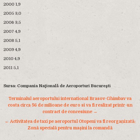
2000 1,9
2005 3,0
2006 3,5
2007 4,9
2008 5,1
2009 4,9
2010 4,9
2011 5,1
Sursa: Compania Naţională de Aeroporturi Bucureşti
Navigare
Terminalul aeroportului international Brasov-Ghimbav va
în
costa circa 56 de milioane de euro si va fi realizat printr-un
contract de concesiune →
articole
← Activitatea de taxi pe aeroportul Otopeni va fi reorganizată:
Zonă specială pentru maşini la comandă