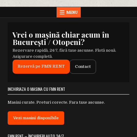
MENU
Vrei o mașină chiar acum în
București / Otopeni?
Rezervare rapidă, 24/7, fără taxe ascunse. Flotă nouă.
Asigurare completă.
Rezervă pe FMN RENT
Contact
INCHIRIAZA O MASINA CU FMN RENT
Masini curate. Preturi corecte. Fara taxe ascunse.
Vezi masini disponibile
FMN RENT – ÎNCHIRIERI AUTO 24/7