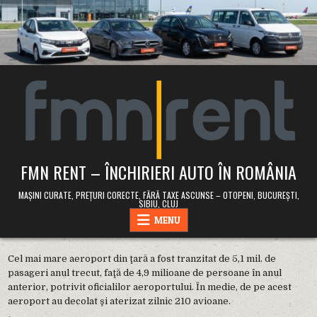
Skip
to
content
FMN RENT – ÎNCHIRIERI AUTO ÎN ROMÂNIA
MAȘINI CURATE, PREȚURI CORECTE, FĂRĂ TAXE ASCUNSE – OTOPENI, BUCUREȘTI,
SIBIU, CLUJ
MENU
Cel mai mare aeroport din ţară a fost tranzitat de 5,1 mil. de
pasageri anul trecut, faţă de 4,9 milioane de persoane în anul
anterior, potrivit oficialilor aeroportului. În medie, de pe acest
aeroport au decolat şi aterizat zilnic 210 avioane.