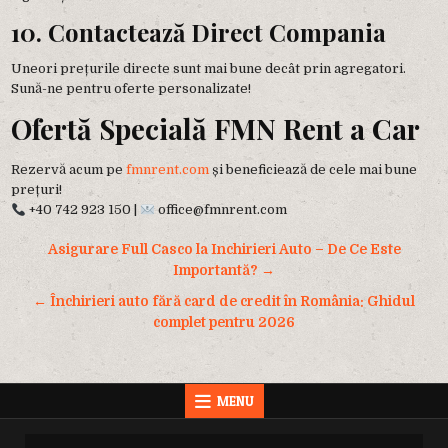
10. Contactează Direct Compania
Uneori prețurile directe sunt mai bune decât prin agregatori.
Sună-ne pentru oferte personalizate!
Ofertă Specială FMN Rent a Car
Rezervă acum pe
fmnrent.com
și beneficiează de cele mai bune
prețuri!
+40 742 923 150 |
office@fmnrent.com
Navigare
Asigurare Full Casco la Inchirieri Auto – De Ce Este
în
Importantă? →
articole
← Închirieri auto fără card de credit în România: Ghidul
complet pentru 2026
MENU