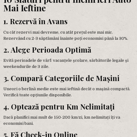
Mai Ieftine
1. Rezervă în Avans
Cu cât rezervi mai devreme, cu atât prețul este mai mic.
Rezervând cu 2-3 săptămâni înainte poți economisi până la 30%.
2. Alege Perioada Optimă
Evită perioadele de vârf: vacanțele școlare, sărbătorile legale și
weekendurile de 3 zile.
3. Compară Categoriile de Mașini
Uneori o berlină medie este mai ieftină decât o mașină compactă.
Verifică toate opțiunile disponibile.
4. Optează pentru Km Nelimitați
Dacă planifici mai mult de 150-200 km/zi, km nelimitați îți va
economisi bani.
5. Fă Check-in Online