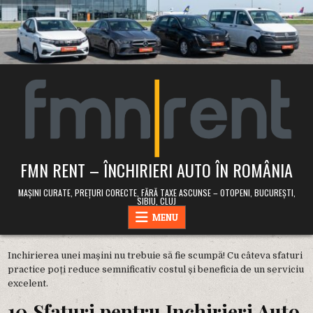
Skip
to
content
FMN RENT – ÎNCHIRIERI AUTO ÎN ROMÂNIA
MAȘINI CURATE, PREȚURI CORECTE, FĂRĂ TAXE ASCUNSE – OTOPENI, BUCUREȘTI,
SIBIU, CLUJ
MENU
Inchirierea unei mașini nu trebuie să fie scumpă! Cu câteva sfaturi
practice poți reduce semnificativ costul și beneficia de un serviciu
excelent.
10 Sfaturi pentru Inchirieri Auto