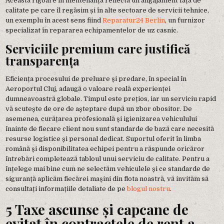
Această rigoare în mentenanță reflectă un angajament față de
calitate pe care îl regăsim și în alte sectoare de servicii tehnice,
un exemplu în acest sens fiind
Reparatur24 Berlin
, un furnizor
specializat în repararea echipamentelor de uz casnic.
Serviciile premium care justifică
transparența
Eficiența procesului de preluare și predare, în special în
Aeroportul Cluj, adaugă o valoare reală experienței
dumneavoastră globale. Timpul este prețios, iar un serviciu rapid
vă scutește de ore de așteptare după un zbor obositor. De
asemenea, curățarea profesională și igienizarea vehiculului
înainte de fiecare client nou sunt standarde de bază care necesită
resurse logistice și personal dedicat. Suportul oferit în limba
română și disponibilitatea echipei pentru a răspunde oricăror
întrebări completează tabloul unui serviciu de calitate. Pentru a
înțelege mai bine cum ne selectăm vehiculele și ce standarde de
siguranță aplicăm fiecărei mașini din flota noastră, vă invităm să
consultați informațiile detaliate de pe
blogul nostru
.
5 Taxe ascunse și capcane de
evitat în contractele de rent a