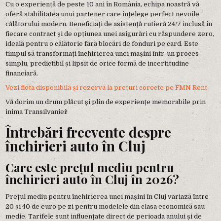
Cu o experiență de peste 10 ani în România, echipa noastră vă
oferă stabilitatea unui partener care înțelege perfect nevoile
călătorului modern. Beneficiați de asistență rutieră 24/7 inclusă în
fiecare contract și de opțiunea unei asigurări cu răspundere zero,
ideală pentru o călătorie fără blocări de fonduri pe card. Este
timpul să transformați închirierea unei mașini într-un proces
simplu, predictibil și lipsit de orice formă de incertitudine
financiară.
Vezi flota disponibilă și rezervă la prețuri corecte pe FMN Rent
Vă dorim un drum plăcut și plin de experiențe memorabile prin
inima Transilvaniei!
Întrebări frecvente despre
închirieri auto în Cluj
Care este prețul mediu pentru
închirieri auto în Cluj în 2026?
Prețul mediu pentru închirierea unei mașini în Cluj variază între
20 și 40 de euro pe zi pentru modelele din clasa economică sau
medie. Tarifele sunt influențate direct de perioada anului și de