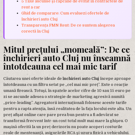
5 Taxe ascunse și capcane de evitat în contractele de
rent a car
Ghid de comparare: Cum evaluezi ofertele de
închirieri auto Cluj
Transparența FMN Rent: De ce suntem alegerea
corectă în Cluj
Mitul prețului „momeală”: De ce
închirieri auto Cluj nu înseamnă
întotdeauna cel mai mic tarif
Căutarea unei oferte ideale de
închirieri auto Cluj
începe aproape
întotdeauna cu un filtru setat pe „cel mai mic preț”. Este o reacție
umană firească. Totuși, în spatele acelor cifre de 10 sau 15 euro pe
zi se ascunde adesea o strategie de marketing agresivă numită
„price-leading”. Agregatorii internaționali folosesc aceste tarife
pentru a capta atenția, însă realitatea de la fața locului este alta. Un
preț afișat online care pare prea bun pentru a fi adevărat se
transformă frecvent într-un cost total mult mai mare la ghișeu. O
mașină oferită la un preț derizoriu nu poate acoperi costurile
reale de mentenanță, asigurările RCA și uzura fizică a vehiculului.