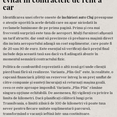
car
Identificarea unei oferte oneste de
închirieri auto Cluj
presupune
o atenție sporită la acele detalii care nu apar niciodată în
reclamele luminoase de pe prima pagină. Prima și cea mai
frecventă surpriză este taxa de aeroport. Mulți furnizori afișează
un tarif atractiv, dar omit să precizeze că preluarea mașinii direct
din incinta aeroportului adaugă un cost suplimentar, care poate fi
de 20 sau 30 de euro. Este esențial să verificați dacă prețul final
include deja această taxă sau dacă va fi adăugată abuziv în
momentul semnării contractului fizic.
Politica de combustibil reprezintă o altă zonă gri unde clienții
pierd bani fără să realizeze. Varianta „Plin-Gol” este, în realitate, o
capcană financiară; plătiți un rezervor întreg la un preț umflat de
către companie și sunteți încurajați să returnați mașina goală,
ceea ce este aproape imposibil. Varianta „Plin-Plin” rămâne
singura opțiune echitabilă. De asemenea, fiți vigilenți cu privire la
limita de kilometri. Dacă planificați călătorii lungi prin
Transilvania, o limită zilnică de 100 de kilometri vă poate taxa
sever pentru fiecare unitate suplimentară parcursă,
transformând o vacanță ieftină într-una costisitoare.