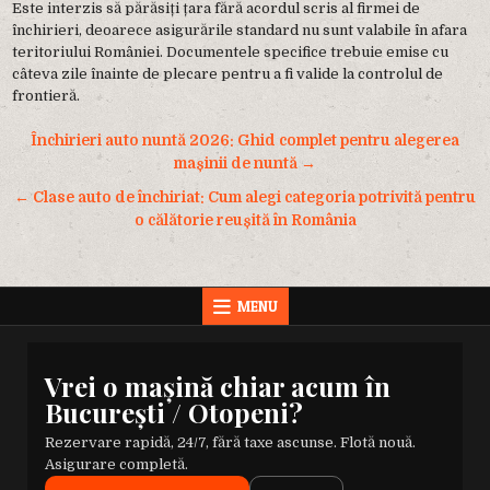
Este interzis să părăsiți țara fără acordul scris al firmei de
închirieri, deoarece asigurările standard nu sunt valabile în afara
teritoriului României. Documentele specifice trebuie emise cu
câteva zile înainte de plecare pentru a fi valide la controlul de
frontieră.
Navigare
Închirieri auto nuntă 2026: Ghid complet pentru alegerea
în
mașinii de nuntă →
articole
← Clase auto de închiriat: Cum alegi categoria potrivită pentru
o călătorie reușită în România
MENU
Vrei o mașină chiar acum în
București / Otopeni?
Rezervare rapidă, 24/7, fără taxe ascunse. Flotă nouă.
Asigurare completă.