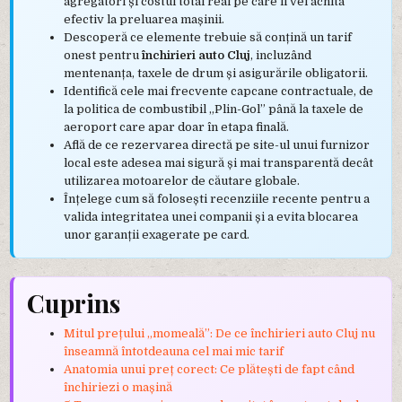
agregatori și costul total real pe care îl vei achita
efectiv la preluarea mașinii.
Descoperă ce elemente trebuie să conțină un tarif
onest pentru
închirieri auto Cluj
, incluzând
mentenanța, taxele de drum și asigurările obligatorii.
Identifică cele mai frecvente capcane contractuale, de
la politica de combustibil „Plin-Gol” până la taxele de
aeroport care apar doar în etapa finală.
Află de ce rezervarea directă pe site-ul unui furnizor
local este adesea mai sigură și mai transparentă decât
utilizarea motoarelor de căutare globale.
Înțelege cum să folosești recenziile recente pentru a
valida integritatea unei companii și a evita blocarea
unor garanții exagerate pe card.
Cuprins
Mitul prețului „momeală”: De ce închirieri auto Cluj nu
înseamnă întotdeauna cel mai mic tarif
Anatomia unui preț corect: Ce plătești de fapt când
închiriezi o mașină