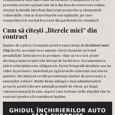
prezenta aceste opțiuni clar încă din faza de rezervare online.
Atenție la detalii: întrebați dacă sunt acoperite și elementele
vulnerabile, cum ar fi anvelopele sau oglinzile, pe care
competitorii le exclud frecvent din pachetele lor standard.
Cum să citești „literele mici” din
contract
Înainte de a pleca cu mașina pentru experiența de
închirieri auto
Cluj
dorită, acordați zece minute citirii clauzelor privind
penalitățile. Întârzierea la predare, chiar și cu o oră, poate
declanșa taxarea unei zile întregi de închiriere. Documentarea
stării vehiculului este obligatorie; faceți fotografii detaliate sau un
video la preluare, insistând pe zgârieturile existente sau starea
jantelor. Nu uitați să verificați existența taxelor de procesare a
amenzilor rutiere. Multe firme adaugă o taxă administrativă
proprie pentru fiecare amendă primită de client, pe lângă
valoarea amenzii în sine, aspect care trebuie să fie stipulat clar în
contract pentru a fi considerat legitim.