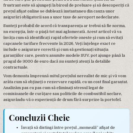
frustrant este să ajungeți la biroul de preluare și să descoperiți că
prețul afișat online se dublează instantaneu din cauza unor
asigurări obligatorii sau a unor taxe de aeroport nedeclarate.
Sunteți probabil de acord că transparența ar trebui să fie norma,
nu excepția, într-o piață tot mai aglomerată. Acest articol vă va
învăța cum să identificați rapid ofertele oneste și cum să evitați
capcanele tarifare frecvente în 2026. Veți înțelege exact ce
include o asigurare corectă și cum să gestionați situația
garanțiilor care, pentru anumite modele SUV, pot ajunge până la
pragul de 3000 de euro dacă nu sunteți atenți la detaliile
contractuale.
Vom demonta împreună mitul prețului nerealist de mic și vă vom
arăta cum să obțineți o rezervare rapidă, cu un cost final garantat.
Analizăm pas cu pas cum să eliminați stresul legat de
comisioanele de curățare sau politicile de combustibil neclare,
asigurându-vă o experiență de drum fără surprize la portofel.
Concluzii Cheie
Învață să distingi între prețul „momeală” afișat de