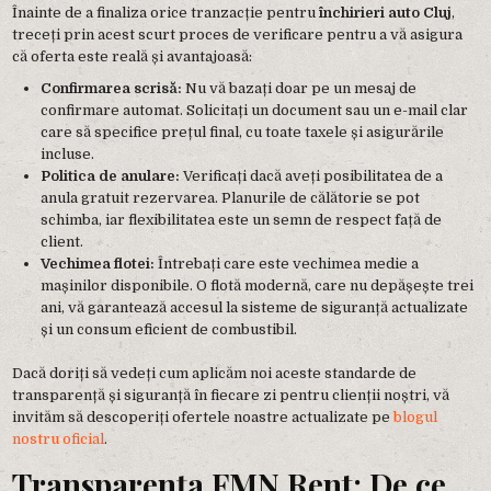
Înainte de a finaliza orice tranzacție pentru
închirieri auto Cluj
,
treceți prin acest scurt proces de verificare pentru a vă asigura
că oferta este reală și avantajoasă:
Confirmarea scrisă:
Nu vă bazați doar pe un mesaj de
confirmare automat. Solicitați un document sau un e-mail clar
care să specifice prețul final, cu toate taxele și asigurările
incluse.
Politica de anulare:
Verificați dacă aveți posibilitatea de a
anula gratuit rezervarea. Planurile de călătorie se pot
schimba, iar flexibilitatea este un semn de respect față de
client.
Vechimea flotei:
Întrebați care este vechimea medie a
mașinilor disponibile. O flotă modernă, care nu depășește trei
ani, vă garantează accesul la sisteme de siguranță actualizate
și un consum eficient de combustibil.
Dacă doriți să vedeți cum aplicăm noi aceste standarde de
transparență și siguranță în fiecare zi pentru clienții noștri, vă
invităm să descoperiți ofertele noastre actualizate pe
blogul
nostru oficial
.
Transparența FMN Rent: De ce