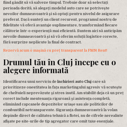
fiind gândit să vă salveze timpul. Trebuie doar să selectați
perioada dorită, să alegeți modelul auto care se potrivește
nevoilor dumneavoastră și să optați pentru nivelul de asigurare
preferat. Dacă sunteți un client recurent, programul nostru de
fidelitate vă oferă avantaje suplimentare, transformând fiecare
călătorie într-o experiență mai eficientă. Suntem aici să anticipăm
nevoile dumneavoastră și să vă oferim soluții logistice corecte,
fără surprize neplăcute la final de contract.
Rezervă acum o mașină cu preț transparent la FMN Rent!
Drumul tău în Cluj începe cu o
alegere informată
Identificarea unui serviciu de
închirieri auto Cluj
care să
prioritizeze onestitatea în fața marketingului agresiv vă scutește
de cheltuieli neprevăzute și stres inutil. Am stabilit deja că un preț
corect include mentenanța riguroasă și asistența completă,
eliminând capcanele depozitelor uriașe sau ale politicilor de
combustibil netransparente. Siguranța dumneavoastră la volan
depinde direct de calitatea tehnică a flotei, nu de cifrele nerealiste
afișate pe site-urile de tip agregator care omit taxe esențiale.