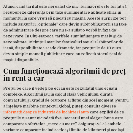
Atunci când tariful este nerealist de mic, furnizorul este forțat să
recupereze diferența prin taxe suplimentare aplicate chiar în
momentul în care vreți să plecați cu mașina. Aceste surprize pot
include asigurări „opționale” care devin subit obligatorii sau taxe
de administrare despre care nu s-a suflat o vorbă în faza de
rezervare. În Cluj-Napoca, tarifele sunt influențate masiv și de
sezonalitate. În timpul marilor festivaluri sau al sărbătorilor de
iarnă, disponibilitatea scade dramatic, iar prețurile de 10 euro
devin simple momeli publicitare care nu reflectă stocul real de
mașini disponibile.
Cum funcționează algoritmii de preț
în rent a car
Prețul pe care îl vedeți pe ecran este rezultatul unei ecuații
complexe. Algoritmii iau în calcul clasa vehiculului, durata
contractului și gradul de ocupare al flotei din acel moment. Pentru
a înțelege mai bine contextul global, puteți consulta diverse
informații despre industria de închirieri auto
care explică de ce
prețurile nu sunt niciodată fixe. Secretul unei alegeri bune este
compararea ofertelor „mere cu mere”. Asigurați-vă că ambele
variante comparate includ aceleași limite de kilometri și același