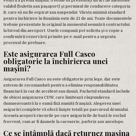
Pentru a prelua mașina, trebuie să prezentați un act de identitate
valabil (buletin sau pașaport) și permisul de conducere categoria
B, care să nu fie expirat sau suspendat. Vârsta minimă standard
pentru închiriere în România este de 21 de ani. Toate documentele
trebuie prezentate în original în momentul semnării contractului
la biroul din aeroport. Unele companii pot solicita și o copie a
confirmării rezervării primite pe e-mail pentru a urgenta
procesul de preluare.
Este asigurarea Full Casco
obligatorie la închirierea unei
mașini?
Asigurarea Full Casco nu este obligatorie prin lege, dar este
extrem de recomandată pentru a elimina responsabilitatea
financiară în caz de accident sau daună. Pachetul standard include
de obicei asigurarea CDW, care limitează răspunderea
dumneavoastră la o sumă fixă numită franșiză. Alegerea unei
asigurări complete vă oferă liniște totală pe parcursul drumului.
Aceasta acoperă riscurile pe care asigurările de bază le exclud
frecvent, cum ar fi daunele la caroserie, parbriz sau anvelope.
Ce se întâmplă dacă returnez mașina