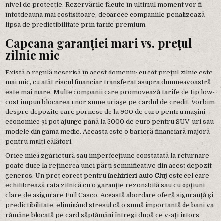
nivel de protecție. Rezervările făcute în ultimul moment vor fi
întotdeauna mai costisitoare, deoarece companiile penalizează
lipsa de predictibilitate prin tarife premium.
Capcana garanției mari vs. prețul
zilnic mic
Există o regulă nescrisă în acest domeniu: cu cât prețul zilnic este
mai mic, cu atât riscul financiar transferat asupra dumneavoastră
este mai mare. Multe companii care promovează tarife de tip low-
cost impun blocarea unor sume uriașe pe cardul de credit. Vorbim
despre depozite care pornesc de la 900 de euro pentru mașini
economice și pot ajunge până la 3000 de euro pentru SUV-uri sau
modele din gama medie. Aceasta este o barieră financiară majoră
pentru mulți călători.
Orice mică zgârietură sau imperfecțiune constatată la returnare
poate duce la reținerea unei părți semnificative din acest depozit
generos. Un preț corect pentru
închirieri auto Cluj
este cel care
echilibrează rata zilnică cu o garanție rezonabilă sau cu opțiuni
clare de asigurare Full Casco. Această abordare oferă siguranță și
predictibilitate, eliminând stresul că o sumă importantă de bani va
rămâne blocată pe card săptămâni întregi după ce v-ați întors