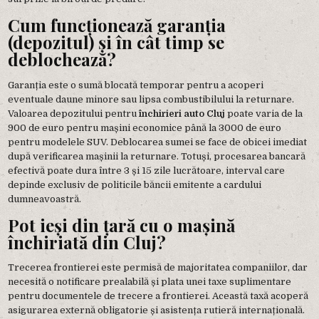
Cum funcționează garanția
(depozitul) și în cât timp se
deblochează?
Garanția este o sumă blocată temporar pentru a acoperi
eventuale daune minore sau lipsa combustibilului la returnare.
Valoarea depozitului pentru
închirieri auto Cluj
poate varia de la
900 de euro pentru mașini economice până la 3000 de euro
pentru modelele SUV. Deblocarea sumei se face de obicei imediat
după verificarea mașinii la returnare. Totuși, procesarea bancară
efectivă poate dura între 3 și 15 zile lucrătoare, interval care
depinde exclusiv de politicile băncii emitente a cardului
dumneavoastră.
Pot ieși din țară cu o mașină
închiriată din Cluj?
Trecerea frontierei este permisă de majoritatea companiilor, dar
necesită o notificare prealabilă și plata unei taxe suplimentare
pentru documentele de trecere a frontierei. Această taxă acoperă
asigurarea externă obligatorie și asistența rutieră internațională.