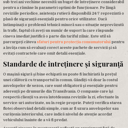
sub trei ani vechime necesită un buget de întreținere considerabil
pentru a rămâne în parametri optimi de funcționare. Pe lângă
reviziile periodice, asistența rutieră disponibilă 24/7 reprezintă o
plasă de siguranță esențială pentru orice utilizator. Dacă
întâmpinați o problemă tehnică minoră sau o situație neprevăzută
în trafic, faptul că aveți un număr de suport la care răspunde
cineva imediat justifică o parte din tariful zilnic. Este util să
parcurgeți câteva
sfaturi pentru protecția consumatorului
pentru
a învăța cum să evaluați corect aceste pachete de servicii și să
evitați contractele care omit detalii esențiale.
Standarde de întreținere și siguranță
O mașină sigură și bine echipată nu poate fi închiriată la prețul
unei călătorii cu transportul în comun. Gândiți-vă doar la costul
anvelopelor de sezon, care sunt obligatorii și esențiale pentru
aderență pe drumurile din Transilvania. O companie care își
respectă clienții va avea întotdeauna reviziile la zi, efectuate în
service-uri autorizate, nu în regie proprie. Puteți verifica starea
flotei observând detalii simple, cum ar fi uzura anvelopelor sau
curățenia interiorului, care indică nivelul de atenție acordat
vehiculului înainte de a vă fi predat.