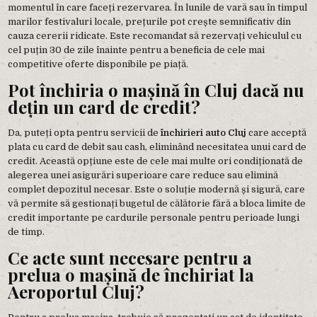
momentul în care faceți rezervarea. În lunile de vară sau în timpul
marilor festivaluri locale, prețurile pot crește semnificativ din
cauza cererii ridicate. Este recomandat să rezervați vehiculul cu
cel puțin 30 de zile înainte pentru a beneficia de cele mai
competitive oferte disponibile pe piață.
Pot închiria o mașină în Cluj dacă nu
dețin un card de credit?
Da, puteți opta pentru servicii de
închirieri auto Cluj
care acceptă
plata cu card de debit sau cash, eliminând necesitatea unui card de
credit. Această opțiune este de cele mai multe ori condiționată de
alegerea unei asigurări superioare care reduce sau elimină
complet depozitul necesar. Este o soluție modernă și sigură, care
vă permite să gestionați bugetul de călătorie fără a bloca limite de
credit importante pe cardurile personale pentru perioade lungi
de timp.
Ce acte sunt necesare pentru a
prelua o mașină de închiriat la
Aeroportul Cluj?