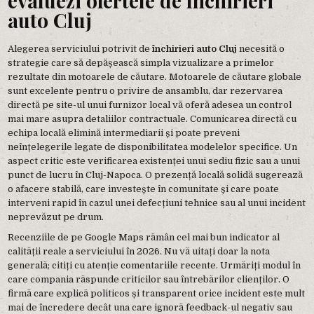
evaluezi ofertele de închirieri
auto Cluj
Alegerea serviciului potrivit de
închirieri auto Cluj
necesită o
strategie care să depășească simpla vizualizare a primelor
rezultate din motoarele de căutare. Motoarele de căutare globale
sunt excelente pentru o privire de ansamblu, dar rezervarea
directă pe site-ul unui furnizor local vă oferă adesea un control
mai mare asupra detaliilor contractuale. Comunicarea directă cu
echipa locală elimină intermediarii și poate preveni
neînțelegerile legate de disponibilitatea modelelor specifice. Un
aspect critic este verificarea existenței unui sediu fizic sau a unui
punct de lucru în Cluj-Napoca. O prezență locală solidă sugerează
o afacere stabilă, care investește în comunitate și care poate
interveni rapid în cazul unei defecțiuni tehnice sau al unui incident
neprevăzut pe drum.
Recenziile de pe Google Maps rămân cel mai bun indicator al
calității reale a serviciului în 2026. Nu vă uitați doar la nota
generală; citiți cu atenție comentariile recente. Urmăriți modul în
care compania răspunde criticilor sau întrebărilor clienților. O
firmă care explică politicos și transparent orice incident este mult
mai de încredere decât una care ignoră feedback-ul negativ sau