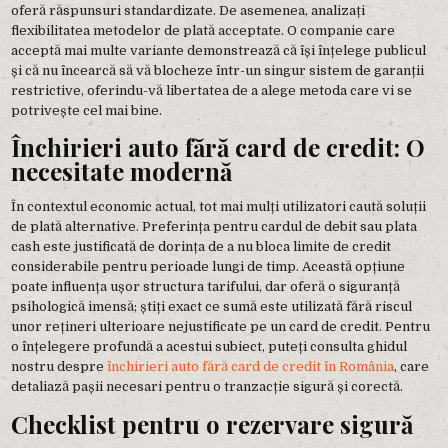
oferă răspunsuri standardizate. De asemenea, analizați
flexibilitatea metodelor de plată acceptate. O companie care
acceptă mai multe variante demonstrează că își înțelege publicul
și că nu încearcă să vă blocheze într-un singur sistem de garanții
restrictive, oferindu-vă libertatea de a alege metoda care vi se
potrivește cel mai bine.
Închirieri auto fără card de credit: O
necesitate modernă
În contextul economic actual, tot mai mulți utilizatori caută soluții
de plată alternative. Preferința pentru cardul de debit sau plata
cash este justificată de dorința de a nu bloca limite de credit
considerabile pentru perioade lungi de timp. Această opțiune
poate influența ușor structura tarifului, dar oferă o siguranță
psihologică imensă; știți exact ce sumă este utilizată fără riscul
unor rețineri ulterioare nejustificate pe un card de credit. Pentru
o înțelegere profundă a acestui subiect, puteți consulta ghidul
nostru despre
închirieri auto fără card de credit în România
, care
detaliază pașii necesari pentru o tranzacție sigură și corectă.
Checklist pentru o rezervare sigură