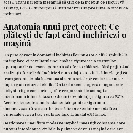
acasă. Transparența înseamnă să știți de la început ce riscuri vă
asumați, fără să fiți forțați să luați decizii sub presiune la biroul de
închirieri.
Anatomia unui preț corect: Ce
plătești de fapt când închiriezi o
mașină
Un preț corect în domeniul închirierilor nu este o cifră stabilită la
întâmplare, ci rezultatul unei analize riguroase a costurilor
operaționale necesare pentru a vă oferi o călătorie fără griji. Când
analizați ofertele de
închirieri auto Cluj
, este vital să înțelegeți că
transparența totală înseamnă absența oricăror costuri ascunse
după ce ați returnat cheile. Un tarif onest acoperă componentele
obligatorii pe care orice șofer responsabil le așteaptă:
mentenanța tehnică, taxa de drum (rovinieta) și asigurarea RCA.
Aceste elemente sunt fundamentale pentru siguranța
dumneavoastră și nu ar trebui să fie prezentate niciodată ca
opționale sau ca taxe suplimentare la finalul călătoriei.
Gestionarea unei flote moderne implică investiții constante care
nu sunt întotdeauna vizibile la prima vedere. O mașină care are