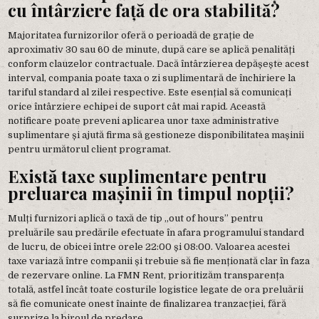
cu întârziere față de ora stabilită?
Majoritatea furnizorilor oferă o perioadă de grație de
aproximativ 30 sau 60 de minute, după care se aplică penalități
conform clauzelor contractuale. Dacă întârzierea depășește acest
interval, compania poate taxa o zi suplimentară de închiriere la
tariful standard al zilei respective. Este esențial să comunicați
orice întârziere echipei de suport cât mai rapid. Această
notificare poate preveni aplicarea unor taxe administrative
suplimentare și ajută firma să gestioneze disponibilitatea mașinii
pentru următorul client programat.
Există taxe suplimentare pentru
preluarea mașinii în timpul nopții?
Mulți furnizori aplică o taxă de tip „out of hours” pentru
preluările sau predările efectuate în afara programului standard
de lucru, de obicei între orele 22:00 și 08:00. Valoarea acestei
taxe variază între companii și trebuie să fie menționată clar în faza
de rezervare online. La FMN Rent, prioritizăm transparența
totală, astfel încât toate costurile logistice legate de ora preluării
să fie comunicate onest înainte de finalizarea tranzacției, fără
surprize la biroul de predare.