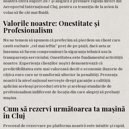
noastră oferă suport 24/7 și asigură o preluare rapidă direct din
Aeroportul Internațional Cluj, pentru ca tranziția de la avion la
volan să fie cât mai fluidă.
Valorile noastre: Onestitate și
Profesionalism
Nu ne temem să spunem că preferăm să pierdem un client care
caută exclusiv „cel mai ieftin” preț de pe piață, dacă asta ar
însemna să facem compromisuri la siguranța tehnică sau la
transparența serviciului. Onestitatea este fundamentul activității
noastre. Experiența clienților noștri demonstrează că
predictibilitatea este mai valoroasă decât o economie iluzorie de
câțiva euro care se transformă ulterior în penalități. Prezența
noastră la nivel național servește drept garanție a calității;
aplicăm aceleași proceduri stricte și aceleași standarde de
profesionalism indiferent de locația din care alegeți să preluați
mașina.
Cum să rezervi următoarea ta mașină
în Cluj
Procesul de rezervare pe platforma noastră este intuitiv și rapid,