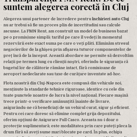
suntem alegerea corectă în Cluj
Alegerea unui partener de încredere pentru
închirieri auto Cluj
nu ar trebui să fie un proces plin de incertitudini sau calcule
ascunse. La FMN Rent, am construit un model de business bazat
pe o promisiune simplă: tariful pe care îl vedeți în momentul
rezervării este exact suma pe care o veți plăti. Eliminăm stresul
negocierilor de la ghișeu prin afișarea tuturor componentelor de
preț încă de la început. Această abordare ne permite să dezvoltăm
relații pe termen lung cu clienții noștri, oferindu-le siguranța că
bugetul lor de călătorie rămâne intact, fără comisioane de
aeroport nedeclarate sau taxe de curățare inventate ad-hoc.
Flota noastră din Cluj-Napoca este compusă din vehicule noi,
menținute la standarde tehnice riguroase, identice cu cele din
toate punctele noastre de lucru la nivel național. Fiecare mașină
trece printr-o verificare amănunțită înainte de livrare,
asigurându-ne că beneficiați de un vehicul curat, sigur și eficient.
Pentru cei care doresc să elimine complet grija depozitului,
oferim opțiuni de Asigurare Full Casco. Aceasta nu-i doar o
protecție suplimentară; este modalitatea prin care puteți pleca la
drum fără să aveți sume mari blocate pe card. În plus, echipa