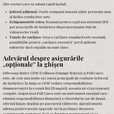
Alte costuri care se adună rapid includ:
Șoferul adițional:
Unele companii taxează zilnic prezența unui
al doilea conducător auto.
Echipamentele extra:
Scaunul pentru copil sau sistemul GPS
pot avea tarife de închiriere disproporționate față de
valoarea lor reală.
Taxele de curățare:
Deși o curățare standard este normală,
penalitățile pentru „curățare excesivă” pot fi aplicate
subiectiv dacă regulile nu sunt clare.
Adevărul despre asigurările
„opționale” la ghișeu
Diferența dintre CDW (Collision Damage Waiver) și Full Casco
este, de cele mai multe ori, sursa principală de confuzie la biroul
de închirieri. În timp ce CDW reduce responsabilitatea
dumneavoastră la o sumă fixă (franșiză), aceasta nu vă protejează
complet. Asigurarea Full Casco este un instrument esențial care
elimină responsabilitatea financiară a clientului în caz de daună,
oferind liniște deplină pe parcursul călătoriei. Agenții insistă
adesea pentru aceste upgrade-uri la preluare deoarece
comisioanele sunt mari, însă un furnizor transparent vă va