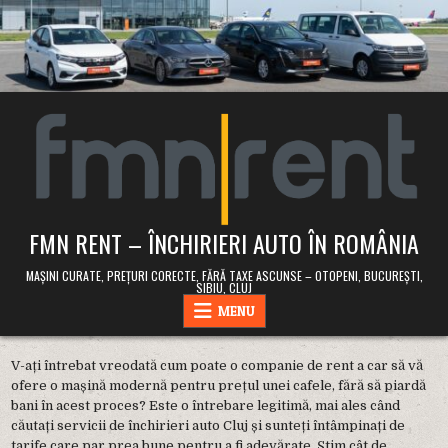
Skip
to
content
FMN RENT – ÎNCHIRIERI AUTO ÎN ROMÂNIA
MAȘINI CURATE, PREȚURI CORECTE, FĂRĂ TAXE ASCUNSE – OTOPENI, BUCUREȘTI,
SIBIU, CLUJ
MENU
V-ați întrebat vreodată cum poate o companie de rent a car să vă
ofere o mașină modernă pentru prețul unei cafele, fără să piardă
bani în acest proces? Este o întrebare legitimă, mai ales când
căutați servicii de închirieri auto Cluj și sunteți întâmpinați de
tarife care par prea bune pentru a fi adevărate. Știm cât de