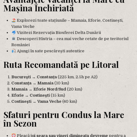
Mașina Închiriată
Explorezi toate stațiunile – Mamaia, Eforie, Costinești,
Vama Veche
Vizitezi Rezervația Biosferei Delta Dunării
Descoperi Histria – cea mai veche cetate de pe teritoriul
României
Ajungi în sate pescărești autentice
Ruta Recomandată pe Litoral
București → Constanța
(225 km, 2.5h pe A2)
Constanța → Mamaia
(10 km)
Mamaia → Eforie Nord/Sud
(20 km)
Eforie → Costinești
(15 km)
Costinești → Vama Veche
(40 km)
Sfaturi pentru Condus la Mare
în Sezon
Pleacă
joi seara sau vineri dimineața devreme
pentru a