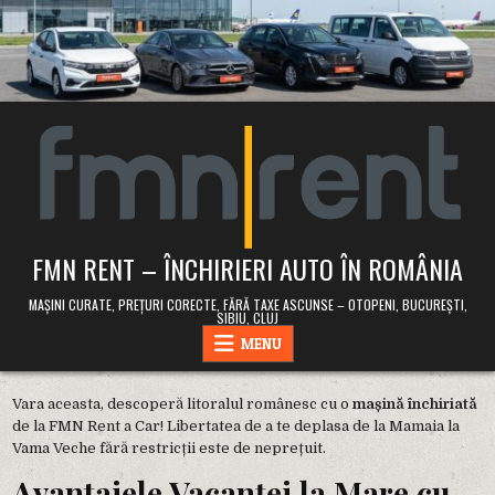
Skip
to
content
FMN RENT – ÎNCHIRIERI AUTO ÎN ROMÂNIA
MAȘINI CURATE, PREȚURI CORECTE, FĂRĂ TAXE ASCUNSE – OTOPENI, BUCUREȘTI,
SIBIU, CLUJ
MENU
Vara aceasta, descoperă litoralul românesc cu o
mașină închiriată
de la FMN Rent a Car! Libertatea de a te deplasa de la Mamaia la
Vama Veche fără restricții este de neprețuit.
Avantajele Vacanței la Mare cu