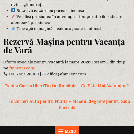
evita aglomerația
Rezervă
cazare cu parcare
inclusă
Verifică
presiunea în anvelope
– temperaturile ridicate
afectează presiunea
Ține
apă în mașină
– caldura poate fi intensă
Rezervă Mașina pentru Vacanța
de Vară
Oferte speciale pentru
vacanță la mare 2026
! Rezervă din timp
pe
fmnrent.com
+40 742 923 150 |
office@fmnrent.com
Navigare
Rent a Car vs Uber/Taxi în România – Ce Este Mai Avantajos?
în
→
articole
← Inchirieri Auto pentru Nuntă – Mașini Elegante pentru Ziua
Specială
MENU