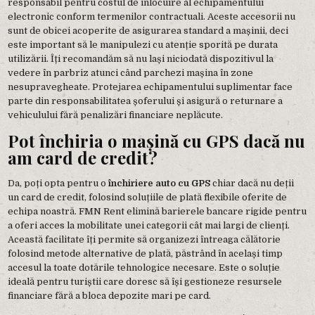
responsabil pentru costul de înlocuire al echipamentului
electronic conform termenilor contractuali. Aceste accesorii nu
sunt de obicei acoperite de asigurarea standard a mașinii, deci
este important să le manipulezi cu atenție sporită pe durata
utilizării. Îți recomandăm să nu lași niciodată dispozitivul la
vedere în parbriz atunci când parchezi mașina în zone
nesupravegheate. Protejarea echipamentului suplimentar face
parte din responsabilitatea șoferului și asigură o returnare a
vehiculului fără penalizări financiare neplăcute.
Pot închiria o mașină cu GPS dacă nu
am card de credit?
Da, poți opta pentru o
închiriere auto cu GPS
chiar dacă nu deții
un card de credit, folosind soluțiile de plată flexibile oferite de
echipa noastră. FMN Rent elimină barierele bancare rigide pentru
a oferi acces la mobilitate unei categorii cât mai largi de clienți.
Această facilitate îți permite să organizezi întreaga călătorie
folosind metode alternative de plată, păstrând în același timp
accesul la toate dotările tehnologice necesare. Este o soluție
ideală pentru turiștii care doresc să își gestioneze resursele
financiare fără a bloca depozite mari pe card.