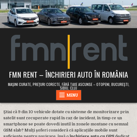
Skip
to
content
FMN RENT – ÎNCHIRIERI AUTO ÎN ROMÂNIA
MAȘINI CURATE, PREȚURI CORECTE, FĂRĂ TAXE ASCUNSE – OTOPENI, BUCUREȘTI,
SIBIU, CLUJ
MENU
Știai că 9 din 10 vehicule dotate cu sisteme de monitorizare prin
satelit sunt recuperate rapid în caz de incident, în timp ce un
smartphone se poate dovedi inutil în zonele montane cu semnal
GSM slab? Mulți șoferi consideră că aplicațiile mobile sunt
suficiente pentru navigare, însă o
închiriere auto cu GPS
dedicat