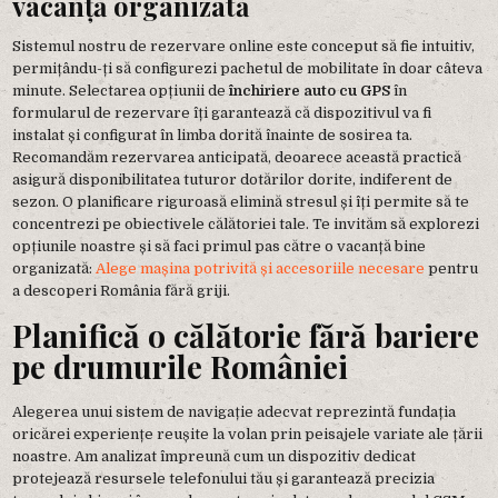
vacanță organizată
Sistemul nostru de rezervare online este conceput să fie intuitiv,
permițându-ți să configurezi pachetul de mobilitate în doar câteva
minute. Selectarea opțiunii de
închiriere auto cu GPS
în
formularul de rezervare îți garantează că dispozitivul va fi
instalat și configurat în limba dorită înainte de sosirea ta.
Recomandăm rezervarea anticipată, deoarece această practică
asigură disponibilitatea tuturor dotărilor dorite, indiferent de
sezon. O planificare riguroasă elimină stresul și îți permite să te
concentrezi pe obiectivele călătoriei tale. Te invităm să explorezi
opțiunile noastre și să faci primul pas către o vacanță bine
organizată:
Alege mașina potrivită și accesoriile necesare
pentru
a descoperi România fără griji.
Planifică o călătorie fără bariere
pe drumurile României
Alegerea unui sistem de navigație adecvat reprezintă fundația
oricărei experiențe reușite la volan prin peisajele variate ale țării
noastre. Am analizat împreună cum un dispozitiv dedicat
protejează resursele telefonului tău și garantează precizia