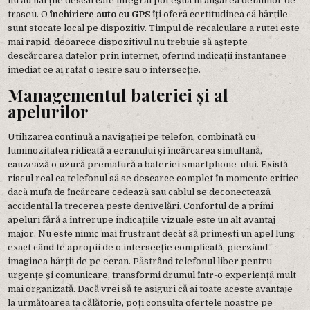
nu au hărțile descărcate integral pot eșua în afișarea detaliilor de
traseu. O
închiriere auto cu GPS
îți oferă certitudinea că hărțile
sunt stocate local pe dispozitiv. Timpul de recalculare a rutei este
mai rapid, deoarece dispozitivul nu trebuie să aștepte
descărcarea datelor prin internet, oferind indicații instantanee
imediat ce ai ratat o ieșire sau o intersecție.
Managementul bateriei și al
apelurilor
Utilizarea continuă a navigației pe telefon, combinată cu
luminozitatea ridicată a ecranului și încărcarea simultană,
cauzează o uzură prematură a bateriei smartphone-ului. Există
riscul real ca telefonul să se descarce complet în momente critice
dacă mufa de încărcare cedează sau cablul se deconectează
accidental la trecerea peste denivelări. Confortul de a primi
apeluri fără a întrerupe indicațiile vizuale este un alt avantaj
major. Nu este nimic mai frustrant decât să primești un apel lung
exact când te apropii de o intersecție complicată, pierzând
imaginea hărții de pe ecran. Păstrând telefonul liber pentru
urgențe și comunicare, transformi drumul într-o experiență mult
mai organizată. Dacă vrei să te asiguri că ai toate aceste avantaje
la următoarea ta călătorie, poți consulta ofertele noastre pe