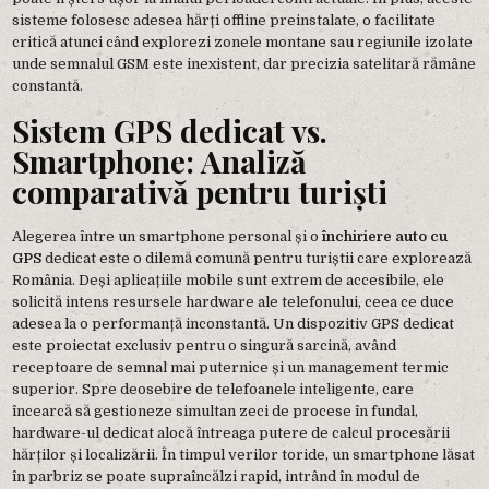
sisteme folosesc adesea hărți offline preinstalate, o facilitate
critică atunci când explorezi zonele montane sau regiunile izolate
unde semnalul GSM este inexistent, dar precizia satelitară rămâne
constantă.
Sistem GPS dedicat vs.
Smartphone: Analiză
comparativă pentru turiști
Alegerea între un smartphone personal și o
închiriere auto cu
GPS
dedicat este o dilemă comună pentru turiștii care explorează
România. Deși aplicațiile mobile sunt extrem de accesibile, ele
solicită intens resursele hardware ale telefonului, ceea ce duce
adesea la o performanță inconstantă. Un dispozitiv GPS dedicat
este proiectat exclusiv pentru o singură sarcină, având
receptoare de semnal mai puternice și un management termic
superior. Spre deosebire de telefoanele inteligente, care
încearcă să gestioneze simultan zeci de procese în fundal,
hardware-ul dedicat alocă întreaga putere de calcul procesării
hărților și localizării. În timpul verilor toride, un smartphone lăsat
în parbriz se poate supraîncălzi rapid, intrând în modul de