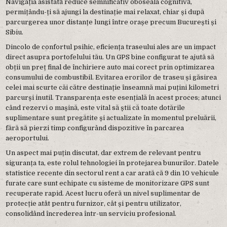
Navigația asistată reduce semnificativ oboseala cognitivă,
permițându-ți să ajungi la destinație mai relaxat, chiar și după
parcurgerea unor distanțe lungi între orașe precum București și
Sibiu.
Dincolo de confortul psihic, eficiența traseului ales are un impact
direct asupra portofelului tău. Un GPS bine configurat te ajută să
obții un preț final de închiriere auto mai corect prin optimizarea
consumului de combustibil. Evitarea erorilor de traseu și găsirea
celei mai scurte căi către destinație înseamnă mai puțini kilometri
parcurși inutil. Transparența este esențială în acest proces; atunci
când rezervi o mașină, este vital să știi că toate dotările
suplimentare sunt pregătite și actualizate în momentul preluării,
fără să pierzi timp configurând dispozitive în parcarea
aeroportului.
Un aspect mai puțin discutat, dar extrem de relevant pentru
siguranța ta, este rolul tehnologiei în protejarea bunurilor. Datele
statistice recente din sectorul rent a car arată că 9 din 10 vehicule
furate care sunt echipate cu sisteme de monitorizare GPS sunt
recuperate rapid. Acest lucru oferă un nivel suplimentar de
protecție atât pentru furnizor, cât și pentru utilizator,
consolidând încrederea într-un serviciu profesional.