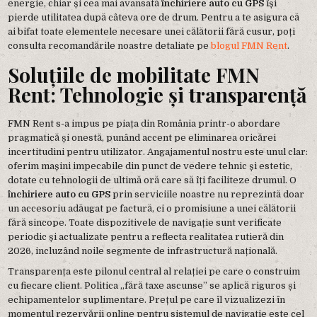
energie, chiar și cea mai avansată
închiriere auto cu GPS
își
pierde utilitatea după câteva ore de drum. Pentru a te asigura că
ai bifat toate elementele necesare unei călătorii fără cusur, poți
consulta recomandările noastre detaliate pe
blogul FMN Rent
.
Soluțiile de mobilitate FMN
Rent: Tehnologie și transparență
FMN Rent s-a impus pe piața din România printr-o abordare
pragmatică și onestă, punând accent pe eliminarea oricărei
incertitudini pentru utilizator. Angajamentul nostru este unul clar:
oferim mașini impecabile din punct de vedere tehnic și estetic,
dotate cu tehnologii de ultimă oră care să îți faciliteze drumul. O
închiriere auto cu GPS
prin serviciile noastre nu reprezintă doar
un accesoriu adăugat pe factură, ci o promisiune a unei călătorii
fără sincope. Toate dispozitivele de navigație sunt verificate
periodic și actualizate pentru a reflecta realitatea rutieră din
2026, incluzând noile segmente de infrastructură națională.
Transparența este pilonul central al relației pe care o construim
cu fiecare client. Politica „fără taxe ascunse” se aplică riguros și
echipamentelor suplimentare. Prețul pe care îl vizualizezi în
momentul rezervării online pentru sistemul de navigație este cel