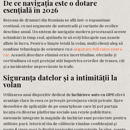
De ce navigația este o dotare
esențială în 2026
Rețeaua de drumuri din România se află într-o expansiune
continuă, cu noi segmente de autostradă și variante de ocolire
deschise anual. Un sistem de navigație modern procesează aceste
schimbări în timp real, ajutându-te să eviți blocajele sau zonele
aflate în lucru. Pentru o liniște totală la volan, mulți clienți aleg să
combine tehnologia de orientare cu o
asigurare full casco rent a
car
. Această abordare elimină orice incertitudine, oferindu-ți
certitudinea că ești protejat atât împotriva erorilor de traseu, cât
și a incidentelor neprevăzute în trafic.
Siguranța datelor și a intimității la
volan
Utilizarea unui dispozitiv dedicat de
închiriere auto cu GPS
oferă
avantaje clare în ceea ce privește protejarea vieții private. Spre
deosebire de aplicațiile de pe smartphone care îți pot partaja
locația cu diverse platforme sociale sau rețele publicitare,
sistemele integrate în mașinile de închiriat sunt proiectate pentru
utilitate pură. Istoricul tău de călătorie rămâne confidențial și
poate fi șters ușor la finalul perioadei contractuale. În plus, aceste