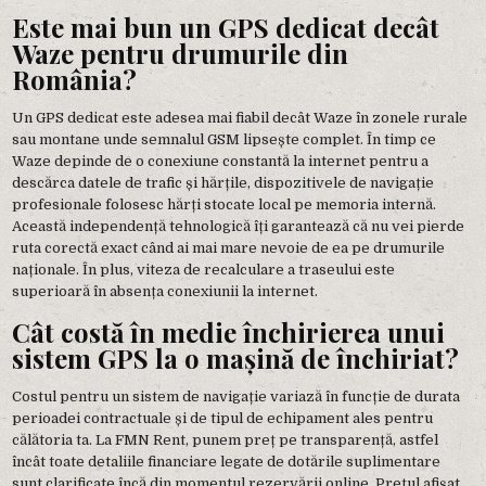
Este mai bun un GPS dedicat decât
Waze pentru drumurile din
România?
Un GPS dedicat este adesea mai fiabil decât Waze în zonele rurale
sau montane unde semnalul GSM lipsește complet. În timp ce
Waze depinde de o conexiune constantă la internet pentru a
descărca datele de trafic și hărțile, dispozitivele de navigație
profesionale folosesc hărți stocate local pe memoria internă.
Această independență tehnologică îți garantează că nu vei pierde
ruta corectă exact când ai mai mare nevoie de ea pe drumurile
naționale. În plus, viteza de recalculare a traseului este
superioară în absența conexiunii la internet.
Cât costă în medie închirierea unui
sistem GPS la o mașină de închiriat?
Costul pentru un sistem de navigație variază în funcție de durata
perioadei contractuale și de tipul de echipament ales pentru
călătoria ta. La FMN Rent, punem preț pe transparență, astfel
încât toate detaliile financiare legate de dotările suplimentare
sunt clarificate încă din momentul rezervării online. Prețul afișat