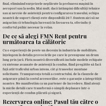
final, eliminând surprizele neplăcute la preluarea mașinii în
aeroport sau la sediu. Mai mult, dacă întâmpini dificultăți tehnice
sau ai nevoie de asistență pentru configurarea traseului, echipa
noastră de suport clienți este disponibilă 24/7. Suntem aici să ne
asigurăm că tehnologia lucrează în favoarea ta, oferindu-ți
confortul psihic necesar la volan.
De ce să alegi FMN Rent pentru
următoarea ta călătorie
Cu o experiență de peste un deceniu în industria de mobilitate,
înțelegem în detaliu provocările pe care le presupune un drum
lung prin țară. Flota noastră diversificată include modele echipate
cu sisteme avansate de asistență la condus, fiind pregătite să facă
față atât traficului urban intens, cât și traseelor montane
solicitante. Transparența totală a contractului, de la clauzele de
asigurare până la costul accesoriilor, este o garanție a integrității
noastre. Ne manifestăm ca un partener de încredere, fiind atenți
la micile detalii care transformă o simplă deplasare într-o
experiență de condus plăcută și sigură.
Rezervarea online: Pasul tău către o