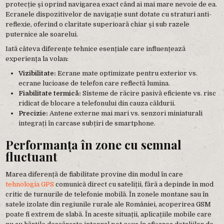
protecție și oprind navigarea exact când ai mai mare nevoie de ea.
Ecranele dispozitivelor de navigație sunt dotate cu straturi anti-
reflexie, oferind o claritate superioară chiar și sub razele
puternice ale soarelui.
Iată câteva diferențe tehnice esențiale care influențează
experiența la volan:
Vizibilitate:
Ecrane mate optimizate pentru exterior vs.
ecrane lucioase de telefon care reflectă lumina.
Fiabilitate termică:
Sisteme de răcire pasivă eficiente vs. risc
ridicat de blocare a telefonului din cauza căldurii.
Precizie:
Antene externe mai mari vs. senzori miniaturali
integrați în carcase subțiri de smartphone.
Performanța în zone cu semnal
fluctuant
Marea diferență de fiabilitate provine din modul în care
tehnologia GPS
comunică direct cu sateliții, fără a depinde în mod
critic de turnurile de telefonie mobilă. În zonele montane sau în
satele izolate din regiunile rurale ale României, acoperirea GSM
poate fi extrem de slabă. În aceste situații, aplicațiile mobile care