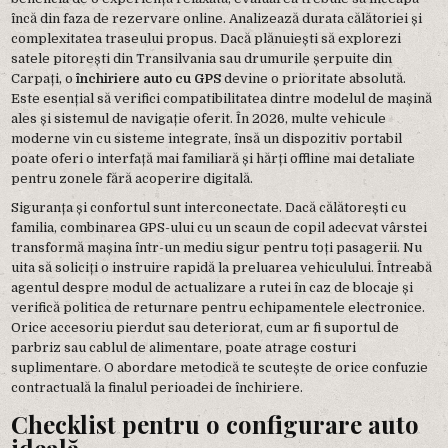
încă din faza de rezervare online. Analizează durata călătoriei și
complexitatea traseului propus. Dacă plănuiești să explorezi
satele pitorești din Transilvania sau drumurile șerpuite din
Carpați, o
închiriere auto cu GPS
devine o prioritate absolută.
Este esențial să verifici compatibilitatea dintre modelul de mașină
ales și sistemul de navigație oferit. În 2026, multe vehicule
moderne vin cu sisteme integrate, însă un dispozitiv portabil
poate oferi o interfață mai familiară și hărți offline mai detaliate
pentru zonele fără acoperire digitală.
Siguranța și confortul sunt interconectate. Dacă călătorești cu
familia, combinarea GPS-ului cu un scaun de copil adecvat vârstei
transformă mașina într-un mediu sigur pentru toți pasagerii. Nu
uita să soliciți o instruire rapidă la preluarea vehiculului. Întreabă
agentul despre modul de actualizare a rutei în caz de blocaje și
verifică politica de returnare pentru echipamentele electronice.
Orice accesoriu pierdut sau deteriorat, cum ar fi suportul de
parbriz sau cablul de alimentare, poate atrage costuri
suplimentare. O abordare metodică te scutește de orice confuzie
contractuală la finalul perioadei de închiriere.
Checklist pentru o configurare auto