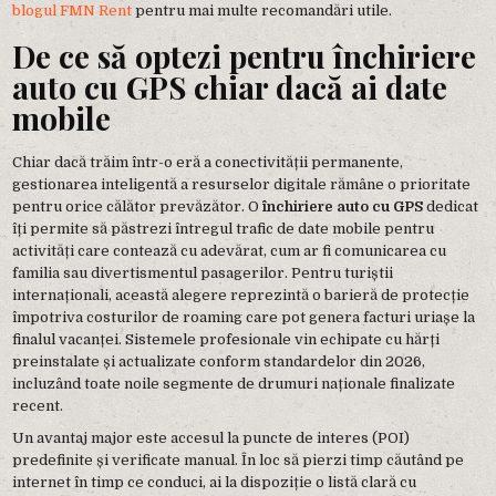
blogul FMN Rent
pentru mai multe recomandări utile.
De ce să optezi pentru închiriere
auto cu GPS chiar dacă ai date
mobile
Chiar dacă trăim într-o eră a conectivității permanente,
gestionarea inteligentă a resurselor digitale rămâne o prioritate
pentru orice călător prevăzător. O
închiriere auto cu GPS
dedicat
îți permite să păstrezi întregul trafic de date mobile pentru
activități care contează cu adevărat, cum ar fi comunicarea cu
familia sau divertismentul pasagerilor. Pentru turiștii
internaționali, această alegere reprezintă o barieră de protecție
împotriva costurilor de roaming care pot genera facturi uriașe la
finalul vacanței. Sistemele profesionale vin echipate cu hărți
preinstalate și actualizate conform standardelor din 2026,
incluzând toate noile segmente de drumuri naționale finalizate
recent.
Un avantaj major este accesul la puncte de interes (POI)
predefinite și verificate manual. În loc să pierzi timp căutând pe
internet în timp ce conduci, ai la dispoziție o listă clară cu