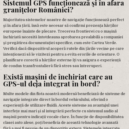
Sistemul GPS funcționează și în afara
granițelor României?
Majoritatea sistemelor noastre de navigație funcționează perfect
și în afara țării, însă este necesar să confirmi prezența hărților
europene înainte de plecare. Trecerea frontierei cu o mașină
închiriată necesită întotdeauna aprobarea prealabilă a companiei
și pregătirea documentației specifice, cum este Cartea Verde.
Verifică dacă dispozitivul acoperă rutele din țările vecine pe care
intenționezi să le vizitezi pentru a evita erorile de orientare. O
planificare corectă a hărților externe îți va asigura o experiență
de condus transfrontalieră fără stres sau întreruperi.
Există mașini de închiriat care au
GPS-ul deja integrat în bord?
Multe modele din flota noastră modernă beneficiază de sisteme de
navigație integrate direct în bordul vehiculului, oferind o
experiență de utilizare fluidă. Aceste sisteme au avantajul unei
interfețe mai mari și al integrării perfecte cu sistemul audio al
mașinii pentru indicații vocale clare. În funcție de disponibilitatea
clasei auto alese, poți beneficia de această tehnologie avansată
fără a mai fi nevoie de un dispozitiv extern. Sistemele integrate