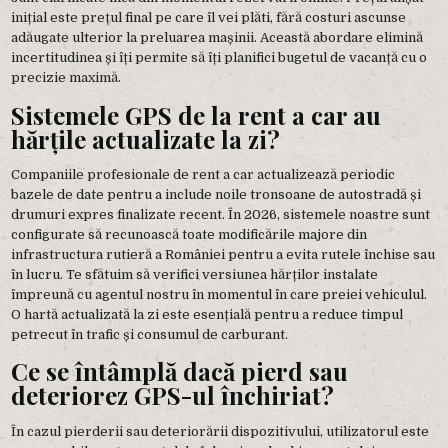
inițial este prețul final pe care îl vei plăti, fără costuri ascunse
adăugate ulterior la preluarea mașinii. Această abordare elimină
incertitudinea și îți permite să îți planifici bugetul de vacanță cu o
precizie maximă.
Sistemele GPS de la rent a car au
hărțile actualizate la zi?
Companiile profesionale de rent a car actualizează periodic
bazele de date pentru a include noile tronsoane de autostradă și
drumuri expres finalizate recent. În 2026, sistemele noastre sunt
configurate să recunoască toate modificările majore din
infrastructura rutieră a României pentru a evita rutele închise sau
în lucru. Te sfătuim să verifici versiunea hărților instalate
împreună cu agentul nostru în momentul în care preiei vehiculul.
O hartă actualizată la zi este esențială pentru a reduce timpul
petrecut în trafic și consumul de carburant.
Ce se întâmplă dacă pierd sau
deteriorez GPS-ul închiriat?
În cazul pierderii sau deteriorării dispozitivului, utilizatorul este