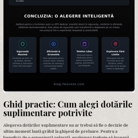
Ghid practic: Cum alegi dotările
suplimentare potrivite
Alegerea dotărilor suplimentare nu ar trebui să fie o decizie de
ultim moment luată grăbit la ghișeul de preluare. Pentru a
beneficia de o experiență relaxată, evaluarea trebuie să înceapă