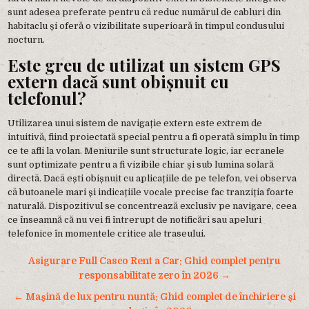
sunt adesea preferate pentru că reduc numărul de cabluri din
habitaclu și oferă o vizibilitate superioară în timpul condusului
nocturn.
Este greu de utilizat un sistem GPS
extern dacă sunt obișnuit cu
telefonul?
Utilizarea unui sistem de navigație extern este extrem de
intuitivă, fiind proiectată special pentru a fi operată simplu în timp
ce te afli la volan. Meniurile sunt structurate logic, iar ecranele
sunt optimizate pentru a fi vizibile chiar și sub lumina solară
directă. Dacă ești obișnuit cu aplicațiile de pe telefon, vei observa
că butoanele mari și indicațiile vocale precise fac tranziția foarte
naturală. Dispozitivul se concentrează exclusiv pe navigare, ceea
ce înseamnă că nu vei fi întrerupt de notificări sau apeluri
telefonice în momentele critice ale traseului.
Navigare
Asigurare Full Casco Rent a Car: Ghid complet pentru
în
responsabilitate zero în 2026 →
articole
← Mașină de lux pentru nuntă: Ghid complet de închiriere și