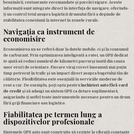
benzinării, restaurante recomandate și parcări sigure. Aceste
informații sunt integrate direct în interfața de navigare, oferindu-
ți un control total asupra logisticii drumului fără a depinde de
stabilitatea conexiunii la internet în zonele rurale.
Navigația ca instrument de
economisire
Economisirea nu se referă doar la datele mobile, ci și la consumul
de carburant. Prin optimizarea inteligentă a rutei, un GPS dedicat
te ajută să reduci numărul de kilometri parcurși inutil din cauza
unor erori de orientare. Fiecare viraj corect înseamnă mai puțin
timp petrecut în trafic și un impact direct asupra bugetului tău de
călătorie. Flexibilitatea este esențială în serviciile moderne de
rent a car. De exemplu, poți opta pentru
închirieri auto fără card
de credit
și să adaugi un sistem GPS ca dotare suplimentară,
asigurându-ți astfel toate instrumentele necesare pentru un drum
fără griji financiare sau logistice.
Fiabilitatea pe termen lung a
dispozitivelor profesionale
Sistemele GPS auto sunt construite să reziste la vibrații constante