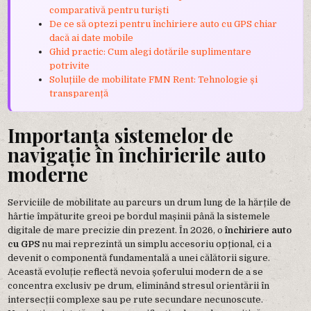
comparativă pentru turiști
De ce să optezi pentru închiriere auto cu GPS chiar
dacă ai date mobile
Ghid practic: Cum alegi dotările suplimentare
potrivite
Soluțiile de mobilitate FMN Rent: Tehnologie și
transparență
Importanța sistemelor de
navigație în închirierile auto
moderne
Serviciile de mobilitate au parcurs un drum lung de la hărțile de
hârtie împăturite greoi pe bordul mașinii până la sistemele
digitale de mare precizie din prezent. În 2026, o
închiriere auto
cu GPS
nu mai reprezintă un simplu accesoriu opțional, ci a
devenit o componentă fundamentală a unei călătorii sigure.
Această evoluție reflectă nevoia șoferului modern de a se
concentra exclusiv pe drum, eliminând stresul orientării în
intersecții complexe sau pe rute secundare necunoscute.