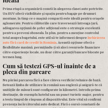
ideală
Prima etapă a organizării constă în alegerea clasei auto potrivite.
Un SUV oferă vizibilitate și spațiu pentru bagaje pe drumuri
montane, în timp ce o mașină compactă este ideală pentru orașele
aglomerate. Pentru călătoriile care traversează întreaga țară,
adăugarea opțiunii de șofer adițional este o strategie excelentă
pentru a preveni oboseala. În plus, pentru a menține controlul
total asupra bugetului, este util să te informezi despre
închirierea
auto fără card de credit în România
. Această opțiune oferă o
flexibilitate maximă, permițându-ți să aloci resursele financiare
către experiențe locale, nu doar către garanții bancare blocate pe
termen lung.
Cum să testezi GPS-ul înainte de a
pleca din parcare
Nu părăsi parcarea fără a face câteva verificări tehnice de bază.
Setează limba de utilizare în română sau engleză și asigură-te că
unitățile de măsură sunt configurate în kilometri. Introdu prima
destinație, de exemplu hotelul sau un punct turistic major, pentru
a testa timpul de răspuns al dispozitivului. Este vital să confirmi
prezența încărcătorului auto dedicat. Fără o sursă constantă de