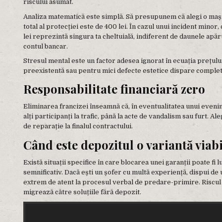
riscului asumat.
Analiza matematică este simplă. Să presupunem că alegi o mașină
total al protecției este de 400 lei. În cazul unui incident minor,
lei reprezintă singura ta cheltuială, indiferent de daunele apăru
contul bancar.
Stresul mental este un factor adesea ignorat în ecuația prețulu
preexistentă sau pentru mici defecte estetice dispare complet 
Responsabilitate financiară zero
Eliminarea francizei înseamnă că, în eventualitatea unui evenim
alți participanți la trafic, până la acte de vandalism sau furt. A
de reparație la finalul contractului.
Când este depozitul o variantă viab
Există situații specifice în care blocarea unei garanții poate fi
semnificativ. Dacă ești un șofer cu multă experiență, dispui de u
extrem de atent la procesul verbal de predare-primire. Riscul r
migrează către soluțiile fără depozit.