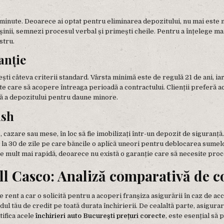
 minute. Deoarece ai optat pentru eliminarea depozitului, nu mai este n
inii, semnezi procesul verbal și primești cheile. Pentru a înțelege ma
stru.
anție
ti câteva criterii standard. Vârsta minimă este de regulă 21 de ani, iar 
itate care să acopere întreaga perioadă a contractului. Clienții preferă
ală a depozitului pentru daune minore.
ash
 cazare sau mese, în loc să fie imobilizați într-un depozit de siguranță.
la 30 de zile pe care băncile o aplică uneori pentru deblocarea sumelo
ste mult mai rapidă, deoarece nu există o garanție care să necesite pro
ll Casco: Analiză comparativă de c
ent a car o solicită pentru a acoperi franșiza asigurării în caz de acc
 tău de credit pe toată durata închirierii. De cealaltă parte, asigurare
tifica acele
închirieri auto București prețuri corecte
, este esențial să 