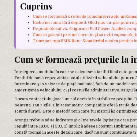
Cuprins
Cum se formează prețurile la închirieri auto în Româ
Închirieri auto fără depozit: Ghid pas-cu-pas pentru
Depozit blocat vs. Asigurare Full Casco: Analiză comp
Cum să găsești prețuri corecte și să eviți capcanele la
Transparența FMN Rent: Standardul nostru pentru înc
Cum se formează prețurile la î
Înțelegerea modului în care se calculează tariful final este pri
Tariful de bază reprezintă costul utilizării vehiculului pentru 2
întreținere și o valoare de piață mai mică față de un model comp
amortizarea vehiculului, ci și costurile administrative, asigurăr
Durata contractului joacă un rol decisiv în stabilirea prețului. E
pentru 2 sau 7 zile. Din acest motiv, companiile oferă tarife d
scurtă durată. Este o metodă prin care furnizorii își optimizează
Atenția trebuie să se îndrepte și către taxele logistice care po
regulă între 18:00 și 08:00) implică adesea costuri suplimentar
constă tocmai în aceste detalii care, dacă nu sunt comunicate tr