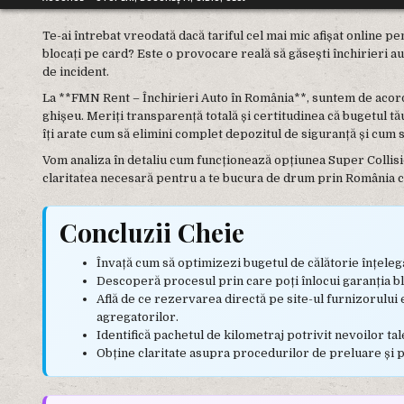
Te-ai întrebat vreodată dacă tariful cel mai mic afișat online pe
blocați pe card? Este o provocare reală să găsești închirieri au
de incident.
La **FMN Rent – Închirieri Auto în România**, suntem de acord că
ghișeu. Meriți transparență totală și certitudinea că bugetul t
îți arate cum să elimini complet depozitul de siguranță și cum s
Vom analiza în detaliu cum funcționează opțiunea Super Collisi
claritatea necesară pentru a te bucura de drum prin România cu 
Concluzii Cheie
Învață cum să optimizezi bugetul de călătorie înțelegân
Descoperă procesul prin care poți înlocui garanția b
Află de ce rezervarea directă pe site-ul furnizorului
agregatorilor.
Identifică pachetul de kilometraj potrivit nevoilor tal
Obține claritate asupra procedurilor de preluare și p