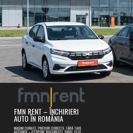
Skip
to
content
FMN RENT – ÎNCHIRIERI
AUTO ÎN ROMÂNIA
MAȘINI CURATE, PREȚURI CORECTE, FĂRĂ TAXE
ASCUNSE – OTOPENI, BUCUREȘTI, SIBIU, CLUJ