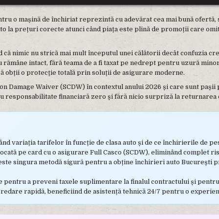
ntru o mașină de închiriat reprezintă cu adevărat cea mai bună ofertă, s
to la prețuri corecte atunci când piața este plină de promoții care omit
 nimic nu strică mai mult începutul unei călătorii decât confuzia creat
ău rămâne intact, fără teama de a fi taxat pe nedrept pentru uzură mino
ă obții o protecție totală prin soluții de asigurare moderne.
on Damage Waiver (SCDW) în contextul anului 2026 și care sunt pașii pe
responsabilitate financiară zero și fără nicio surpriză la returnarea 
d variația tarifelor în funcție de clasa auto și de ce închirierile de pes
locată pe card cu o asigurare Full Casco (SCDW), eliminând complet ris
 este singura metodă sigură pentru a obține închirieri auto București 
e pentru a preveni taxele suplimentare la finalul contractului și pentru
redare rapidă, beneficiind de asistență tehnică 24/7 pentru o experien