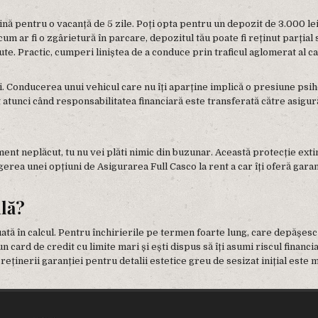
 pentru o vacanță de 5 zile. Poți opta pentru un depozit de 3.000 lei 
 cum ar fi o zgârietură în parcare, depozitul tău poate fi reținut parția
te. Practic, cumperi liniștea de a conduce prin traficul aglomerat al cap
i. Conducerea unui vehicul care nu îți aparține implică o presiune psih
atunci când responsabilitatea financiară este transferată către asigură
ent neplăcut, tu nu vei plăti nimic din buzunar. Această protecție exti
legerea unei opțiuni de Asigurarea Full Casco la rent a car îți oferă gara
ilă?
 luată în calcul. Pentru închirierile pe termen foarte lung, care depășesc
n card de credit cu limite mari și ești dispus să îți asumi riscul financi
eținerii garanției pentru detalii estetice greu de sesizat inițial este