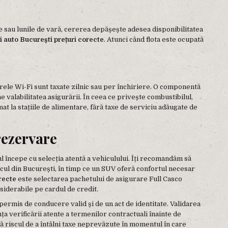
le sau lunile de vară, cererea depășește adesea disponibilitatea
ri auto București prețuri corecte
. Atunci când flota este ocupată
terele Wi-Fi sunt taxate zilnic sau per închiriere. O componentă
valabilitatea asigurării. În ceea ce privește combustibilul,
mat la stațiile de alimentare, fără taxe de serviciu adăugate de
rezervare
l începe cu selecția atentă a vehiculului. Îți recomandăm să
cul din București, în timp ce un SUV oferă confortul necesar
orecte
este selectarea pachetului de asigurare Full Casco
siderabile pe cardul de credit.
permis de conducere valid și de un act de identitate. Validarea
a verificării atente a termenilor contractuali înainte de
ră riscul de a întâlni taxe neprevăzute în momentul în care