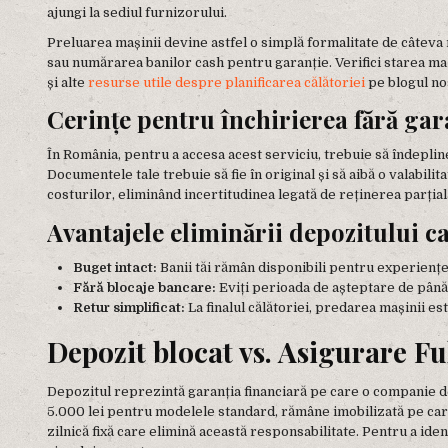
ajungi la sediul furnizorului.
Preluarea mașinii devine astfel o simplă formalitate de câteva
sau numărarea banilor cash pentru garanție. Verifici starea maș
și alte
resurse utile despre planificarea călătoriei
pe blogul no
Cerințe pentru închirierea fără gar
În România, pentru a accesa acest serviciu, trebuie să îndeplineș
Documentele tale trebuie să fie în original și să aibă o valabil
costurilor, eliminând incertitudinea legată de reținerea parți
Avantajele eliminării depozitului c
Buget intact:
Banii tăi rămân disponibili pentru experiențe,
Fără blocaje bancare:
Eviți perioada de așteptare de până 
Retur simplificat:
La finalul călătoriei, predarea mașinii e
Depozit blocat vs. Asigurare Fu
Depozitul reprezintă garanția financiară pe care o companie de r
5.000 lei pentru modelele standard, rămâne imobilizată pe cardul
zilnică fixă care elimină această responsabilitate. Pentru a iden