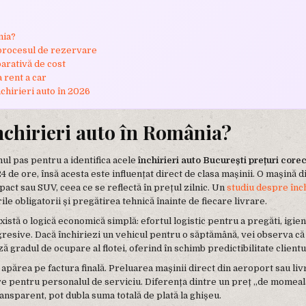
nia?
 procesul de rezervare
arativă de cost
 rent a car
hirieri auto în 2026
nchirieri auto în România?
mul pas pentru a identifica acele
închirieri auto București prețuri core
4 de ore, însă acesta este influențat direct de clasa mașinii. O mașină 
act sau SUV, ceea ce se reflectă în prețul zilnic. Un
studiu despre înch
ile obligatorii și pregătirea tehnică înainte de fiecare livrare.
xistă o logică economică simplă: efortul logistic pentru a pregăti, igieni
egresive. Dacă închiriezi un vehicul pentru o săptămână, vei observa că
 gradul de ocupare al flotei, oferind în schimb predictibilitate clientu
t apărea pe factura finală. Preluarea mașinii direct din aeroport sau li
e pentru personalul de serviciu. Diferența dintre un preț „de momeală” 
ansparent, pot dubla suma totală de plată la ghișeu.