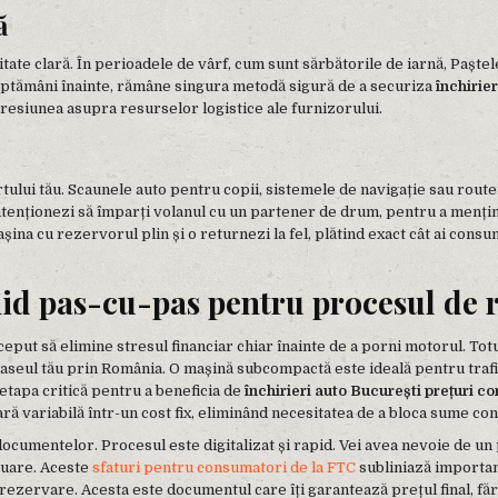
ă
itate clară. În perioadele de vârf, cum sunt sărbătorile de iarnă, Paște
3 săptămâni înainte, rămâne singura metodă sigură de a securiza
închirie
presiunea asupra resurselor logistice ale furnizorului.
ortului tău. Scaunele auto pentru copii, sistemele de navigație sau rou
tenționezi să împarți volanul cu un partener de drum, pentru a menține 
ina cu rezervorul plin și o returnezi la fel, plătind exact cât ai consu
Ghid pas-cu-pas pentru procesul de 
ut să elimine stresul financiar chiar înainte de a porni motorul. Totu
raseul tău prin România. O mașină subcompactă este ideală pentru trafi
tapa critică pentru a beneficia de
închirieri auto București prețuri c
 variabilă într-un cost fix, eliminând necesitatea de a bloca sume con
cumentelor. Procesul este digitalizat și rapid. Vei avea nevoie de un 
eluare. Aceste
sfaturi pentru consumatori de la FTC
subliniază importanț
 rezervare. Acesta este documentul care îți garantează prețul final, fă