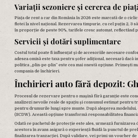
Variații sezoniere și cererea de piaț
Piața de rent a car din România în 2026 este marcată de o ciclic
flotei la nivel național. Rezervarea timpurie, cu cel puțin 2, 
în proporție de peste 90%, tarifele cresc automat, reflectând 
Servicii și dotări suplimentare
Costul total poate fi influențat și de accesoriile necesare conf
adesea omisă este taxa pentru șofer adițional, necesară dacă in
politica „plin-pe-plin” este cea mai onestă opțiune. Primești maș
compania de închirieri.
Închirieri auto fără depozit: 
Procesul de rezervare pentru o mașină fără garanție este concep
analizezi nevoile reale de spațiu și consumul estimat pentru t
pentru drumurile lungi spre munte. După alegerea modelului, e
(SCDW). Această opțiune transformă responsabilitatea financiară
Odată ce pachetul de protecție este ales, urmează furnizarea do
acestora în avans asigură o experiență fluidă la punctul de pr
finalizarea tranzacției. După validare, vei primi un voucher de