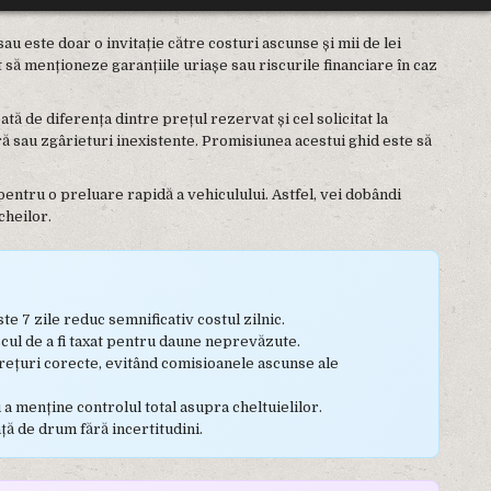
au este doar o invitație către costuri ascunse și mii de lei
 să menționeze garanțiile uriașe sau riscurile financiare în caz
ă de diferența dintre prețul rezervat și cel solicitat la
ră sau zgârieturi inexistente. Promisiunea acestui ghid este să
ntru o preluare rapidă a vehiculului. Astfel, vei dobândi
cheilor.
te 7 zile reduc semnificativ costul zilnic.
cul de a fi taxat pentru daune neprevăzute.
prețuri corecte, evitând comisioanele ascunse ale
 a menține controlul total asupra cheltuielilor.
ță de drum fără incertitudini.