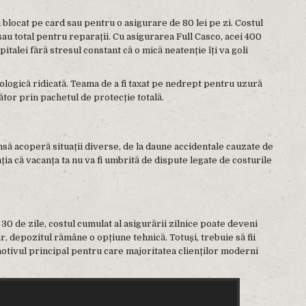
blocat pe card sau pentru o asigurare de 80 lei pe zi. Costul
l sau total pentru reparații. Cu asigurarea Full Casco, acei 400
italei fără stresul constant că o mică neatenție îți va goli
ologică ridicată. Teama de a fi taxat pe nedrept pentru uzură
tor prin pachetul de protecție totală.
nsă acoperă situații diverse, de la daune accidentale cauzate de
nția că vacanța ta nu va fi umbrită de dispute legate de costurile
 30 de zile, costul cumulat al asigurării zilnice poate deveni
ar, depozitul rămâne o opțiune tehnică. Totuși, trebuie să fii
 motivul principal pentru care majoritatea clienților moderni