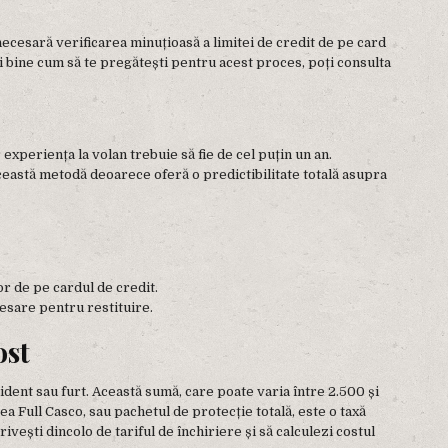
ecesară verificarea minuțioasă a limitei de credit de pe card
i bine cum să te pregătești pentru acest proces, poți consulta
experiența la volan trebuie să fie de cel puțin un an.
 această metodă deoarece oferă o predictibilitate totală asupra
r de pe cardul de credit.
cesare pentru restituire.
ost
ident sau furt. Această sumă, care poate varia între 2.500 și
a Full Casco, sau pachetul de protecție totală, este o taxă
privești dincolo de tariful de închiriere și să calculezi costul