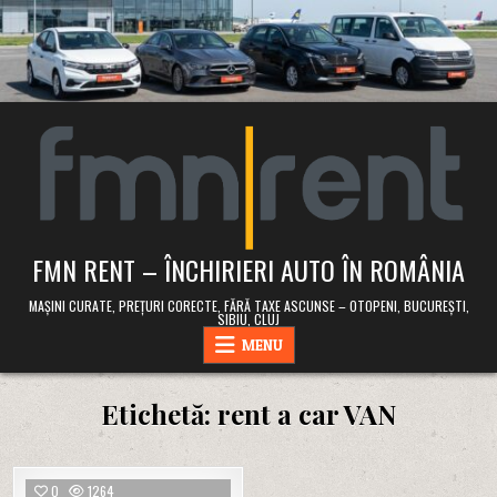
Skip
to
content
FMN RENT – ÎNCHIRIERI AUTO ÎN ROMÂNIA
MAȘINI CURATE, PREȚURI CORECTE, FĂRĂ TAXE ASCUNSE – OTOPENI, BUCUREȘTI,
SIBIU, CLUJ
MENU
Etichetă:
rent a car VAN
0
1264