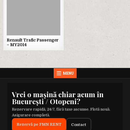
Renault Trafic Passenger
– MY2014
MENU
Vrei o mașină chiar acum în
București / Otopeni?
Rezervare rapidă, 24/7, fără taxe ascunse. Flotă nouă.
Asigurare completă.
Rezervă pe FMN RENT
Contact