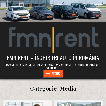
Skip
to
content
FMN RENT – ÎNCHIRIERI AUTO ÎN ROMÂNIA
MAȘINI CURATE, PREȚURI CORECTE, FĂRĂ TAXE ASCUNSE – OTOPENI, BUCUREȘTI,
SIBIU, CLUJ
MENU
Categorie:
Media
0
0
0
0