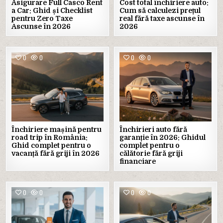
Asigurare Full Casco Rent
Cost total închiriere auto:
a Car: Ghid și Checklist
Cum să calculezi prețul
pentru Zero Taxe
real fără taxe ascunse în
Ascunse în 2026
2026
0
0
0
0
Închiriere mașină pentru
Închirieri auto fără
road trip în România:
garanție în 2026: Ghidul
Ghid complet pentru o
complet pentru o
vacanță fără griji în 2026
călătorie fără griji
financiare
0
0
0
0