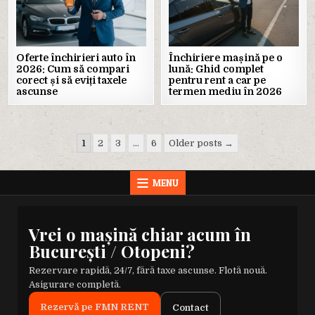
Oferte închirieri auto în
Închiriere mașină pe o
2026: Cum să compari
lună: Ghid complet
corect și să eviți taxele
pentru rent a car pe
ascunse
termen mediu în 2026
Paginație
1
2
3
…
6
Older posts →
articole
MENU
Vrei o mașină chiar acum în
București / Otopeni?
Rezervare rapidă, 24/7, fără taxe ascunse. Flotă nouă.
Asigurare completă.
Rezervă pe FMN RENT
Contact